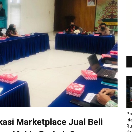
Po
asi Marketplace Jual Beli
Id
Ru