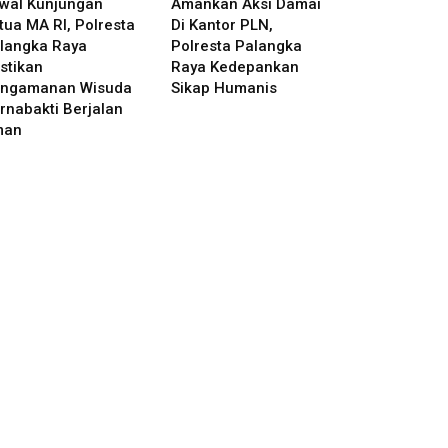
wal Kunjungan
Amankan Aksi Damai
tua MA RI, Polresta
Di Kantor PLN,
langka Raya
Polresta Palangka
stikan
Raya Kedepankan
ngamanan Wisuda
Sikap Humanis
rnabakti Berjalan
man