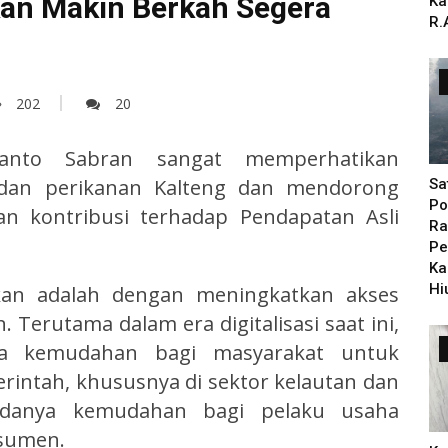
kan Makin Berkah Segera
Ka
R.
202
20
anto Sabran sangat memperhatikan
dan perikanan Kalteng dan mendorong
Sa
Po
an kontribusi terhadap Pendapatan Asli
Ra
Pe
Ka
Hi
ukan adalah dengan meningkatkan akses
 Terutama dalam era digitalisasi saat ini,
ya kemudahan bagi masyarakat untuk
ntah, khususnya di sektor kelautan dan
 adanya kemudahan bagi pelaku usaha
sumen.