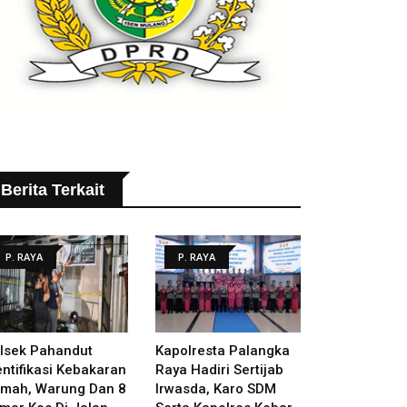
Berita Terkait
P. RAYA
P. RAYA
lsek Pahandut
Kapolresta Palangka
entifikasi Kebakaran
Raya Hadiri Sertijab
mah, Warung Dan 8
Irwasda, Karo SDM