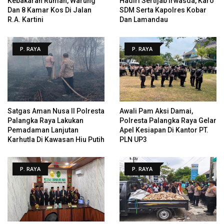
Kebakaran Rumah, Warung
Hadiri Sertijab Irwasda, Karo
Dan 8 Kamar Kos Di Jalan
SDM Serta Kapolres Kobar
R.A. Kartini
Dan Lamandau
P. RAYA
P. RAYA
Satgas Aman Nusa II Polresta
Awali Pam Aksi Damai,
Palangka Raya Lakukan
Polresta Palangka Raya Gelar
Pemadaman Lanjutan
Apel Kesiapan Di Kantor PT.
Karhutla Di Kawasan Hiu Putih
PLN UP3
P. RAYA
P. RAYA