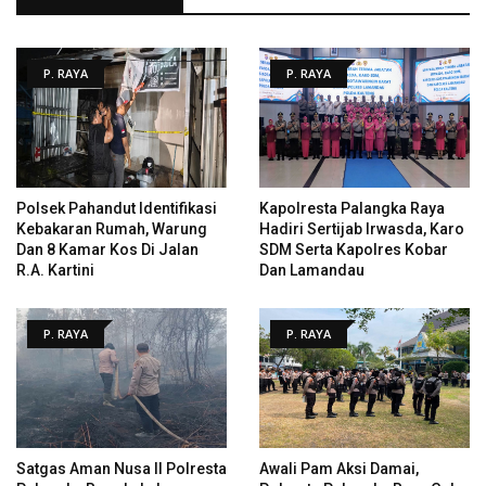
P. RAYA
P. RAYA
Polsek Pahandut Identifikasi
Kapolresta Palangka Raya
Kebakaran Rumah, Warung
Hadiri Sertijab Irwasda, Karo
Dan 8 Kamar Kos Di Jalan
SDM Serta Kapolres Kobar
R.A. Kartini
Dan Lamandau
P. RAYA
P. RAYA
Satgas Aman Nusa II Polresta
Awali Pam Aksi Damai,