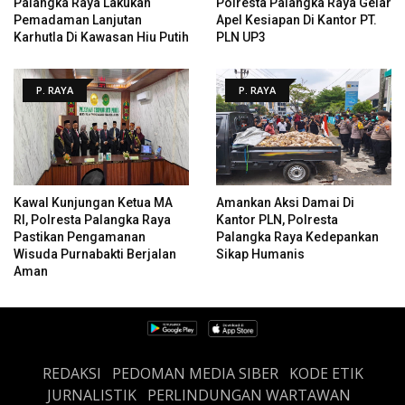
Palangka Raya Lakukan
Polresta Palangka Raya Gelar
Pemadaman Lanjutan
Apel Kesiapan Di Kantor PT.
Karhutla Di Kawasan Hiu Putih
PLN UP3
P. RAYA
P. RAYA
Kawal Kunjungan Ketua MA
Amankan Aksi Damai Di
RI, Polresta Palangka Raya
Kantor PLN, Polresta
Pastikan Pengamanan
Palangka Raya Kedepankan
Wisuda Purnabakti Berjalan
Sikap Humanis
Aman
REDAKSI
PEDOMAN MEDIA SIBER
KODE ETIK
JURNALISTIK
PERLINDUNGAN WARTAWAN