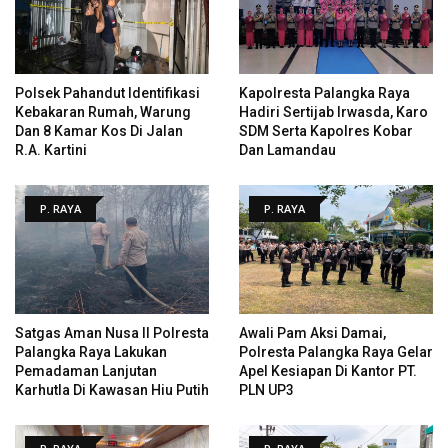
Polsek Pahandut Identifikasi
Kapolresta Palangka Raya
Kebakaran Rumah, Warung
Hadiri Sertijab Irwasda, Karo
Dan 8 Kamar Kos Di Jalan
SDM Serta Kapolres Kobar
R.A. Kartini
Dan Lamandau
P. RAYA
P. RAYA
Satgas Aman Nusa II Polresta
Awali Pam Aksi Damai,
Palangka Raya Lakukan
Polresta Palangka Raya Gelar
Pemadaman Lanjutan
Apel Kesiapan Di Kantor PT.
Karhutla Di Kawasan Hiu Putih
PLN UP3