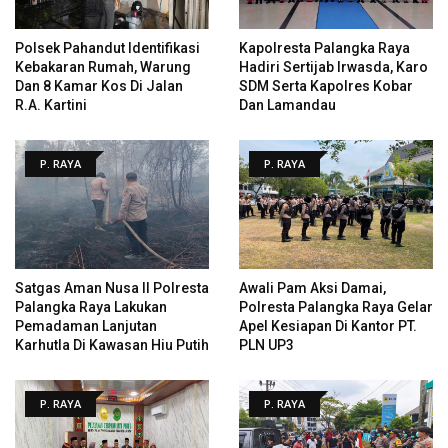
Polsek Pahandut Identifikasi
Kapolresta Palangka Raya
Kebakaran Rumah, Warung
Hadiri Sertijab Irwasda, Karo
Dan 8 Kamar Kos Di Jalan
SDM Serta Kapolres Kobar
R.A. Kartini
Dan Lamandau
P. RAYA
P. RAYA
Satgas Aman Nusa II Polresta
Awali Pam Aksi Damai,
Palangka Raya Lakukan
Polresta Palangka Raya Gelar
Pemadaman Lanjutan
Apel Kesiapan Di Kantor PT.
Karhutla Di Kawasan Hiu Putih
PLN UP3
P. RAYA
P. RAYA