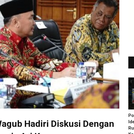
Po
agub Hadiri Diskusi Dengan
Id
Ru