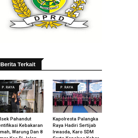
Berita Terkait
P. RAYA
P. RAYA
lsek Pahandut
Kapolresta Palangka
entifikasi Kebakaran
Raya Hadiri Sertijab
mah, Warung Dan 8
Irwasda, Karo SDM