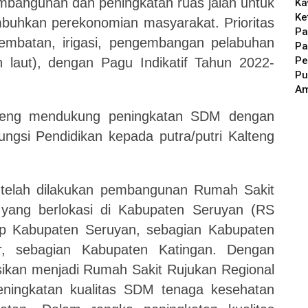
embangunan dan peningkatan ruas jalan untuk
Ka
Ke
uhkan perekonomian masyarakat. Prioritas
Pa
, jembatan, irigasi, pengembangan pelabuhan
Pa
Pe
laut), dengan Pagu Indikatif Tahun 2022-
Pu
A
alteng mendukung peningkatan SDM dengan
ngsi Pendidikan kepada putra/putri Kalteng
.
 telah dilakukan pembangunan Rumah Sakit
 yang berlokasi di Kabupaten Seruyan (RS
up
Kabupaten Seruyan, sebagian Kabupaten
, sebagian Kabupaten Katingan
.
D
engan
ksikan menjadi Rumah Sakit Rujukan Regional
peningkatan kualitas SDM tenaga kesehatan