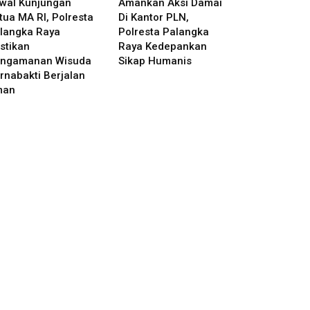
wal Kunjungan
Amankan Aksi Damai
tua MA RI, Polresta
Di Kantor PLN,
langka Raya
Polresta Palangka
stikan
Raya Kedepankan
ngamanan Wisuda
Sikap Humanis
rnabakti Berjalan
man