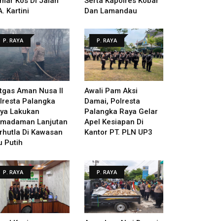
mar Kos Di Jalan
Serta Kapolres Kobar
A. Kartini
Dan Lamandau
P. RAYA
P. RAYA
tgas Aman Nusa II
Awali Pam Aksi
lresta Palangka
Damai, Polresta
ya Lakukan
Palangka Raya Gelar
madaman Lanjutan
Apel Kesiapan Di
rhutla Di Kawasan
Kantor PT. PLN UP3
u Putih
P. RAYA
P. RAYA