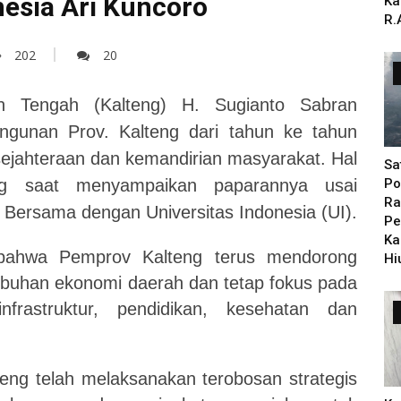
nesia Ari Kuncoro
Ka
R.
202
20
n Tengah (Kalteng) H. Sugianto Sabran
gunan Prov. Kalteng dari tahun ke tahun
sejahteraan dan kemandirian masyarakat. Hal
Sa
eng saat menyampaikan paparannya usai
Po
Ra
ersama dengan Universitas Indonesia (UI).
Pe
Ka
bahwa Pemprov Kalteng terus mendorong
Hi
mbuhan ekonomi daerah dan tetap fokus pada
nfrastruktur, pendidikan, kesehatan dan
lteng telah melaksanakan terobosan strategis