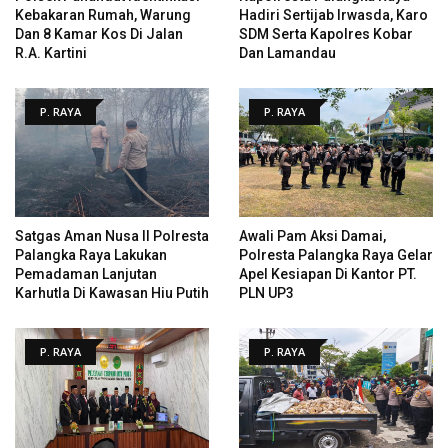
Kebakaran Rumah, Warung
Hadiri Sertijab Irwasda, Karo
Dan 8 Kamar Kos Di Jalan
SDM Serta Kapolres Kobar
R.A. Kartini
Dan Lamandau
P. RAYA
P. RAYA
Satgas Aman Nusa II Polresta
Awali Pam Aksi Damai,
Palangka Raya Lakukan
Polresta Palangka Raya Gelar
Pemadaman Lanjutan
Apel Kesiapan Di Kantor PT.
Karhutla Di Kawasan Hiu Putih
PLN UP3
P. RAYA
P. RAYA