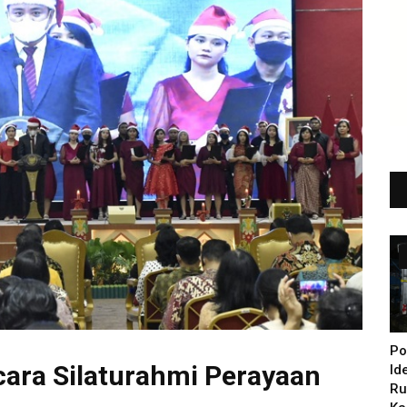
Po
cara Silaturahmi Perayaan
Id
Ru