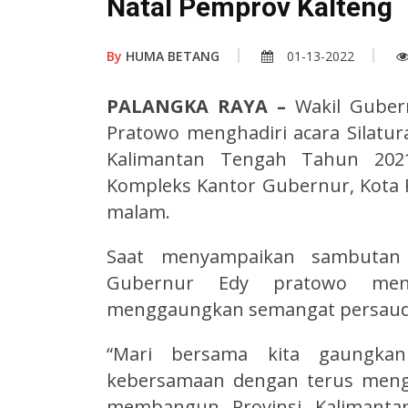
Natal Pemprov Kalteng
By
HUMA BETANG
01-13-2022
PALANGKA RAYA –
Wakil Gubern
Pratowo menghadiri acara Silatur
Kalimantan Tengah Tahun 2021
Kompleks Kantor Gubernur, Kota P
malam.
Saat menyampaikan sambutan 
Gubernur Edy pratowo meng
menggaungkan semangat persaud
“Mari bersama kita gaungka
kebersamaan dengan terus meng
membangun Provinsi Kalimant