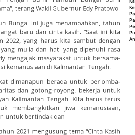
Ka
ama”, terang Wakil Gubernur Edy Pratowo.
Ke
Pa
Pa
n Bungai ini juga menambahkan, tahun
Pe
gat baru dan cinta kasih. “Saat ini kita
Pu
A
n 2022, yang harus kita sambut dengan
 yang mulia dan hati yang dipenuhi rasa
 Edy mengajak masyarakat untuk bersama-
ksi kemanusiaan di Kalimantan Tengah.
akat dimanapun berada untuk berlomba-
aritas dan gotong-royong, bekerja untuk
yah Kalimantan Tengah. Kita harus terus
uk membangkitkan jiwa kemanusiaan,
n untuk bertindak dan
 tahun 2021 mengusung tema “Cinta Kasih