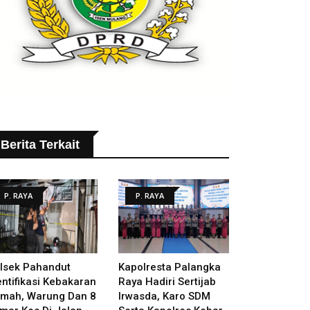
Berita Terkait
P. RAYA
P. RAYA
lsek Pahandut
Kapolresta Palangka
entifikasi Kebakaran
Raya Hadiri Sertijab
mah, Warung Dan 8
Irwasda, Karo SDM