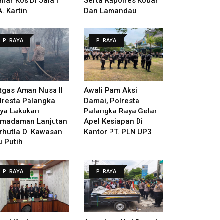
mar Kos Di Jalan
Serta Kapolres Kobar
A. Kartini
Dan Lamandau
P. RAYA
P. RAYA
tgas Aman Nusa II
Awali Pam Aksi
lresta Palangka
Damai, Polresta
ya Lakukan
Palangka Raya Gelar
madaman Lanjutan
Apel Kesiapan Di
rhutla Di Kawasan
Kantor PT. PLN UP3
u Putih
P. RAYA
P. RAYA