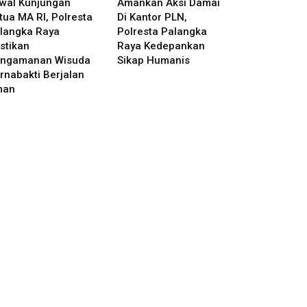
wal Kunjungan
Amankan Aksi Damai
tua MA RI, Polresta
Di Kantor PLN,
langka Raya
Polresta Palangka
stikan
Raya Kedepankan
ngamanan Wisuda
Sikap Humanis
rnabakti Berjalan
man