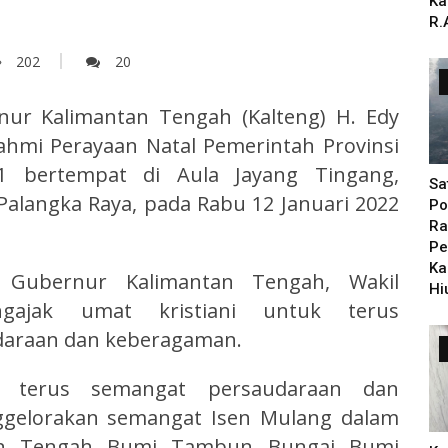
Ka
R.
202
20
ur Kalimantan Tengah (Kalteng) H. Edy
ahmi Perayaan Natal Pemerintah Provinsi
 bertempat di Aula Jayang Tingang,
Sa
alangka Raya, pada Rabu 12 Januari 2022
Po
Ra
Pe
Ka
Gubernur Kalimantan Tengah, Wakil
Hi
ajak umat kristiani untuk terus
araan dan keberagaman.
n terus semangat persaudaraan dan
gelorakan semangat Isen Mulang dalam
an Tengah Bumi Tambun Bungai Bumi