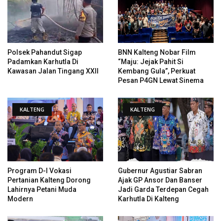
Polsek Pahandut Sigap
BNN Kalteng Nobar Film
Padamkan Karhutla Di
“Maju: Jejak Pahit Si
Kawasan Jalan Tingang XXII
Kembang Gula”, Perkuat
Pesan P4GN Lewat Sinema
KALTENG
KALTENG
Program D-I Vokasi
Gubernur Agustiar Sabran
Pertanian Kalteng Dorong
Ajak GP Ansor Dan Banser
Lahirnya Petani Muda
Jadi Garda Terdepan Cegah
Modern
Karhutla Di Kalteng