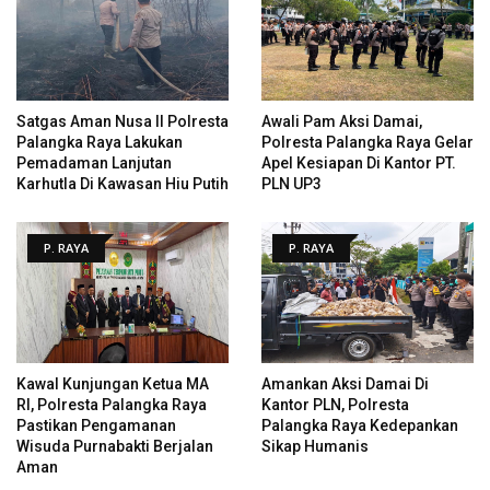
Satgas Aman Nusa II Polresta
Awali Pam Aksi Damai,
Palangka Raya Lakukan
Polresta Palangka Raya Gelar
Pemadaman Lanjutan
Apel Kesiapan Di Kantor PT.
Karhutla Di Kawasan Hiu Putih
PLN UP3
P. RAYA
P. RAYA
Kawal Kunjungan Ketua MA
Amankan Aksi Damai Di
RI, Polresta Palangka Raya
Kantor PLN, Polresta
Pastikan Pengamanan
Palangka Raya Kedepankan
Wisuda Purnabakti Berjalan
Sikap Humanis
Aman