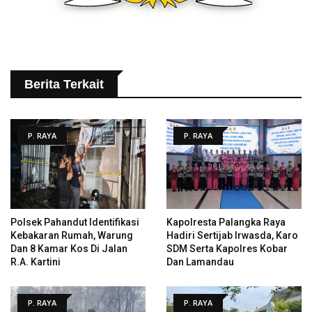
Berita Terkait
P. RAYA
P. RAYA
Polsek Pahandut Identifikasi
Kapolresta Palangka Raya
Kebakaran Rumah, Warung
Hadiri Sertijab Irwasda, Karo
Dan 8 Kamar Kos Di Jalan
SDM Serta Kapolres Kobar
R.A. Kartini
Dan Lamandau
P. RAYA
P. RAYA