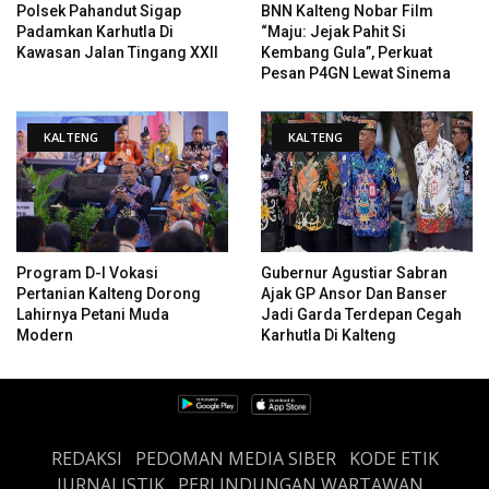
Polsek Pahandut Sigap
BNN Kalteng Nobar Film
Padamkan Karhutla Di
“Maju: Jejak Pahit Si
Kawasan Jalan Tingang XXII
Kembang Gula”, Perkuat
Pesan P4GN Lewat Sinema
KALTENG
KALTENG
Program D-I Vokasi
Gubernur Agustiar Sabran
Pertanian Kalteng Dorong
Ajak GP Ansor Dan Banser
Lahirnya Petani Muda
Jadi Garda Terdepan Cegah
Modern
Karhutla Di Kalteng
REDAKSI
PEDOMAN MEDIA SIBER
KODE ETIK
JURNALISTIK
PERLINDUNGAN WARTAWAN