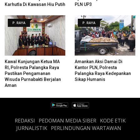
Karhutla Di Kawasan Hiu Putih
PLN UP3
P. RAYA
P. RAYA
Kawal Kunjungan Ketua MA
Amankan Aksi Damai Di
RI, Polresta Palangka Raya
Kantor PLN, Polresta
Pastikan Pengamanan
Palangka Raya Kedepankan
Wisuda Purnabakti Berjalan
Sikap Humanis
Aman
REDAKSI
PEDOMAN MEDIA SIBER
KODE ETIK
JURNALISTIK
PERLINDUNGAN WARTAWAN