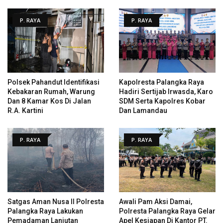
P. RAYA
P. RAYA
Polsek Pahandut Identifikasi
Kapolresta Palangka Raya
Kebakaran Rumah, Warung
Hadiri Sertijab Irwasda, Karo
Dan 8 Kamar Kos Di Jalan
SDM Serta Kapolres Kobar
R.A. Kartini
Dan Lamandau
P. RAYA
P. RAYA
Satgas Aman Nusa II Polresta
Awali Pam Aksi Damai,
Palangka Raya Lakukan
Polresta Palangka Raya Gelar
Pemadaman Lanjutan
Apel Kesiapan Di Kantor PT.