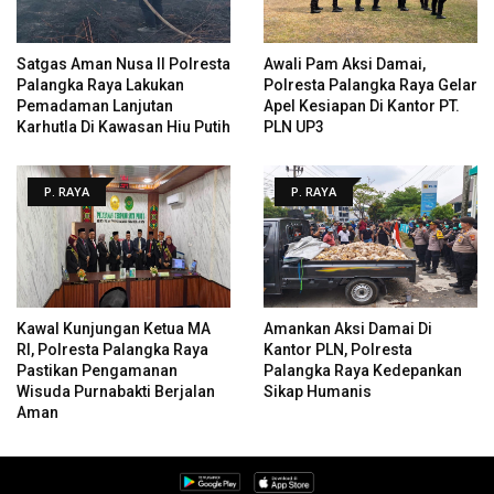
Satgas Aman Nusa II Polresta
Awali Pam Aksi Damai,
Palangka Raya Lakukan
Polresta Palangka Raya Gelar
Pemadaman Lanjutan
Apel Kesiapan Di Kantor PT.
Karhutla Di Kawasan Hiu Putih
PLN UP3
P. RAYA
P. RAYA
Kawal Kunjungan Ketua MA
Amankan Aksi Damai Di
RI, Polresta Palangka Raya
Kantor PLN, Polresta
Pastikan Pengamanan
Palangka Raya Kedepankan
Wisuda Purnabakti Berjalan
Sikap Humanis
Aman