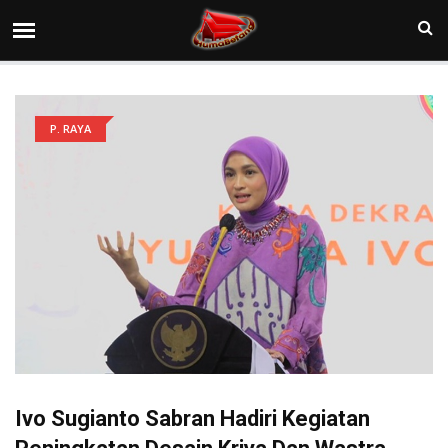
P. RAYA
Ivo Sugianto Sabran Hadiri Kegiatan