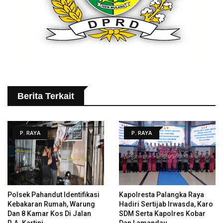
Berita Terkait
P. RAYA
P. RAYA
Polsek Pahandut Identifikasi
Kapolresta Palangka Raya
Kebakaran Rumah, Warung
Hadiri Sertijab Irwasda, Karo
Dan 8 Kamar Kos Di Jalan
SDM Serta Kapolres Kobar
R.A. Kartini
Dan Lamandau