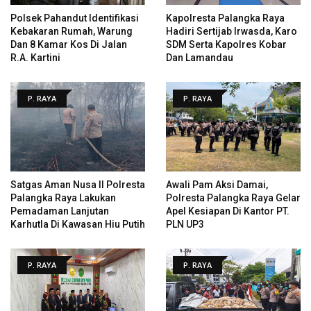
Polsek Pahandut Identifikasi
Kapolresta Palangka Raya
Kebakaran Rumah, Warung
Hadiri Sertijab Irwasda, Karo
Dan 8 Kamar Kos Di Jalan
SDM Serta Kapolres Kobar
R.A. Kartini
Dan Lamandau
P. RAYA
P. RAYA
Satgas Aman Nusa II Polresta
Awali Pam Aksi Damai,
Palangka Raya Lakukan
Polresta Palangka Raya Gelar
Pemadaman Lanjutan
Apel Kesiapan Di Kantor PT.
Karhutla Di Kawasan Hiu Putih
PLN UP3
P. RAYA
P. RAYA