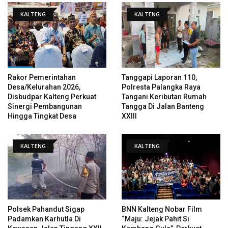
KALTENG
KALTENG
Rakor Pemerintahan
Tanggapi Laporan 110,
Desa/Kelurahan 2026,
Polresta Palangka Raya
Disbudpar Kalteng Perkuat
Tangani Keributan Rumah
Sinergi Pembangunan
Tangga Di Jalan Banteng
Hingga Tingkat Desa
XXIII
KALTENG
KALTENG
Polsek Pahandut Sigap
BNN Kalteng Nobar Film
Padamkan Karhutla Di
“Maju: Jejak Pahit Si