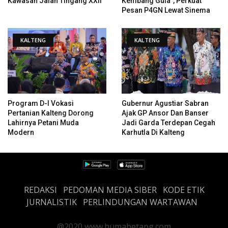
Kawasan Jalan Tingang XXII
Kembang Gula”, Perkuat
Pesan P4GN Lewat Sinema
KALTENG
KALTENG
Program D-I Vokasi
Gubernur Agustiar Sabran
Pertanian Kalteng Dorong
Ajak GP Ansor Dan Banser
Lahirnya Petani Muda
Jadi Garda Terdepan Cegah
Modern
Karhutla Di Kalteng
REDAKSI
PEDOMAN MEDIA SIBER
KODE ETIK
JURNALISTIK
PERLINDUNGAN WARTAWAN
@2020 www.humabetang.com