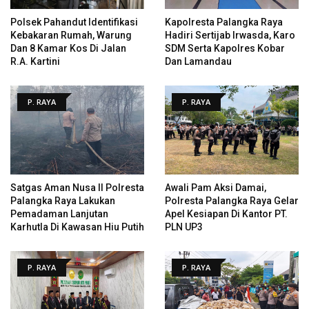
Polsek Pahandut Identifikasi
Kapolresta Palangka Raya
Kebakaran Rumah, Warung
Hadiri Sertijab Irwasda, Karo
Dan 8 Kamar Kos Di Jalan
SDM Serta Kapolres Kobar
R.A. Kartini
Dan Lamandau
P. RAYA
P. RAYA
Satgas Aman Nusa II Polresta
Awali Pam Aksi Damai,
Palangka Raya Lakukan
Polresta Palangka Raya Gelar
Pemadaman Lanjutan
Apel Kesiapan Di Kantor PT.
Karhutla Di Kawasan Hiu Putih
PLN UP3
P. RAYA
P. RAYA