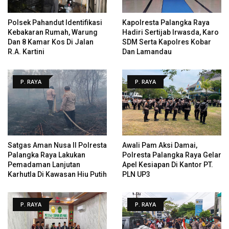
Polsek Pahandut Identifikasi
Kapolresta Palangka Raya
Kebakaran Rumah, Warung
Hadiri Sertijab Irwasda, Karo
Dan 8 Kamar Kos Di Jalan
SDM Serta Kapolres Kobar
R.A. Kartini
Dan Lamandau
P. RAYA
P. RAYA
Satgas Aman Nusa II Polresta
Awali Pam Aksi Damai,
Palangka Raya Lakukan
Polresta Palangka Raya Gelar
Pemadaman Lanjutan
Apel Kesiapan Di Kantor PT.
Karhutla Di Kawasan Hiu Putih
PLN UP3
P. RAYA
P. RAYA