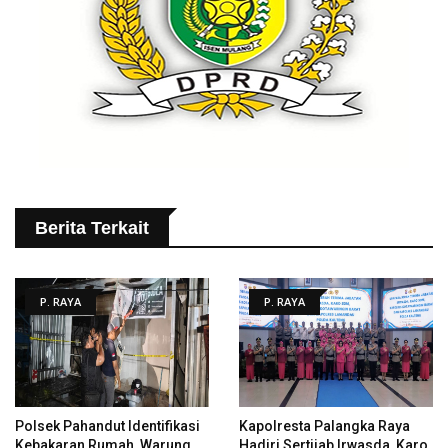
Berita Terkait
P. RAYA
P. RAYA
Polsek Pahandut Identifikasi
Kapolresta Palangka Raya
Kebakaran Rumah, Warung
Hadiri Sertijab Irwasda, Karo