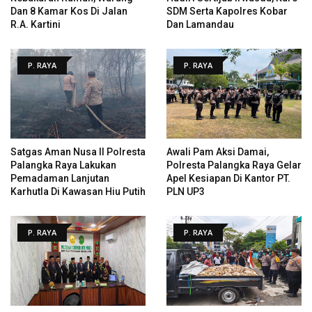
Dan 8 Kamar Kos Di Jalan
SDM Serta Kapolres Kobar
R.A. Kartini
Dan Lamandau
P. RAYA
P. RAYA
Satgas Aman Nusa II Polresta
Awali Pam Aksi Damai,
Palangka Raya Lakukan
Polresta Palangka Raya Gelar
Pemadaman Lanjutan
Apel Kesiapan Di Kantor PT.
Karhutla Di Kawasan Hiu Putih
PLN UP3
P. RAYA
P. RAYA