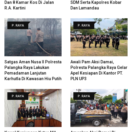
Dan 8 Kamar Kos Di Jalan
SDM Serta Kapolres Kobar
R.A. Kartini
Dan Lamandau
P. RAYA
P. RAYA
Satgas Aman Nusa II Polresta
Awali Pam Aksi Damai,
Palangka Raya Lakukan
Polresta Palangka Raya Gelar
Pemadaman Lanjutan
Apel Kesiapan Di Kantor PT.
Karhutla Di Kawasan Hiu Putih
PLN UP3
P. RAYA
P. RAYA