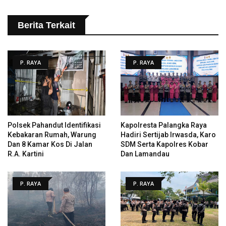
Berita Terkait
P. RAYA
P. RAYA
Polsek Pahandut Identifikasi
Kapolresta Palangka Raya
Kebakaran Rumah, Warung
Hadiri Sertijab Irwasda, Karo
Dan 8 Kamar Kos Di Jalan
SDM Serta Kapolres Kobar
R.A. Kartini
Dan Lamandau
P. RAYA
P. RAYA