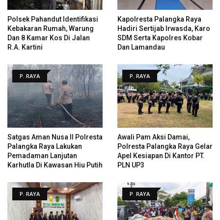
Polsek Pahandut Identifikasi
Kapolresta Palangka Raya
Kebakaran Rumah, Warung
Hadiri Sertijab Irwasda, Karo
Dan 8 Kamar Kos Di Jalan
SDM Serta Kapolres Kobar
R.A. Kartini
Dan Lamandau
P. RAYA
P. RAYA
Satgas Aman Nusa II Polresta
Awali Pam Aksi Damai,
Palangka Raya Lakukan
Polresta Palangka Raya Gelar
Pemadaman Lanjutan
Apel Kesiapan Di Kantor PT.
Karhutla Di Kawasan Hiu Putih
PLN UP3
P. RAYA
P. RAYA