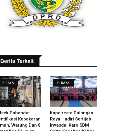
Berita Terkait
P. RAYA
P. RAYA
lsek Pahandut
Kapolresta Palangka
entifikasi Kebakaran
Raya Hadiri Sertijab
mah, Warung Dan 8
Irwasda, Karo SDM