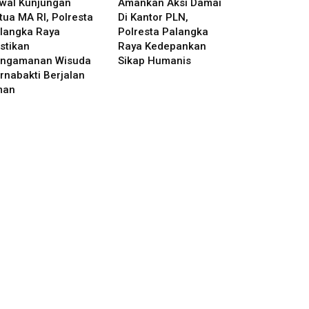
wal Kunjungan
Amankan Aksi Damai
tua MA RI, Polresta
Di Kantor PLN,
langka Raya
Polresta Palangka
stikan
Raya Kedepankan
ngamanan Wisuda
Sikap Humanis
rnabakti Berjalan
man