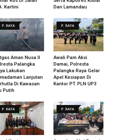
mar Kos Di Jalan
Serta Kapolres Kobar
A. Kartini
Dan Lamandau
P. RAYA
P. RAYA
tgas Aman Nusa II
Awali Pam Aksi
lresta Palangka
Damai, Polresta
ya Lakukan
Palangka Raya Gelar
madaman Lanjutan
Apel Kesiapan Di
rhutla Di Kawasan
Kantor PT. PLN UP3
u Putih
P. RAYA
P. RAYA