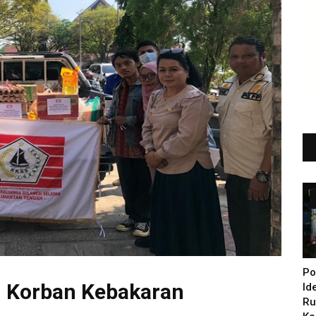
Po
 Korban Kebakaran
Id
Ru