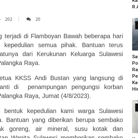
Ka
R.
202
20
 terjadi di Flamboyan Bawah beberapa hari
n kepedulian semua pihak. Bantuan terus
satunya dari Kerukunan Keluarga Sulawesi
Sa
Palangka Raya.
Po
Ra
Pe
ketua KKSS Andi Bustan yang langsung di
Ka
Wanti di penampungan pengungsi korban
Hi
alangka Raya, Jumat (4/8/2023).
i bentuk kepedulian kami warga Sulawesi
a. Bantuan yang diberikan berupa sembako
yak goreng, air mineral, susu kotak dan
atan Wanita Sulawesi memberikan sembako