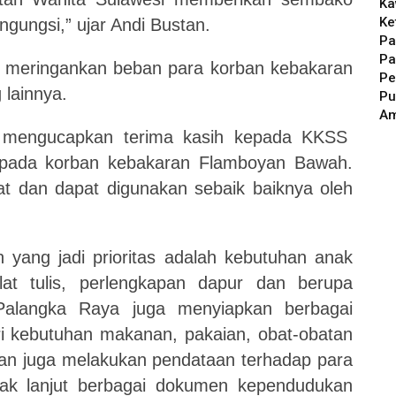
Ka
Ke
ngungsi,” ujar Andi Bustan.
Pa
Pa
a meringankan beban para korban kebakaran
Pe
 lainnya.
Pu
A
i mengucapkan terima kasih kepada KKSS
epada korban kebakaran Flamboyan Bawah.
t dan dapat digunakan sebaik baiknya oleh
n yang jadi prioritas adalah kebutuhan anak
lat tulis, perlengkapan dapur dan berupa
Palangka Raya juga menyiapkan berbagai
ri kebutuhan makanan, pakaian, obat-obatan
ian juga melakukan pendataan terhadap para
dak lanjut berbagai dokumen kependudukan