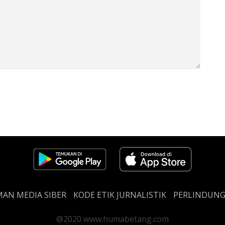
AN MEDIA SIBER
KODE ETIK JURNALISTIK
PERLINDUN
@2020 www.humabetang.com