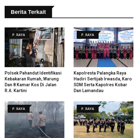
Berita Terkait
P. RAYA
P. RAYA
Polsek Pahandut Identifikasi
Kapolresta Palangka Raya
Kebakaran Rumah, Warung
Hadiri Sertijab Irwasda, Karo
Dan 8 Kamar Kos Di Jalan
SDM Serta Kapolres Kobar
R.A. Kartini
Dan Lamandau
P. RAYA
P. RAYA