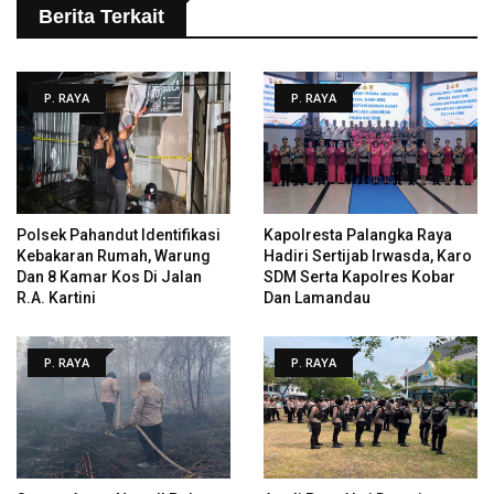
Berita Terkait
P. RAYA
P. RAYA
Polsek Pahandut Identifikasi
Kapolresta Palangka Raya
Kebakaran Rumah, Warung
Hadiri Sertijab Irwasda, Karo
Dan 8 Kamar Kos Di Jalan
SDM Serta Kapolres Kobar
R.A. Kartini
Dan Lamandau
P. RAYA
P. RAYA