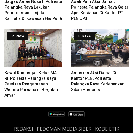
Satgas Aman Nusa II Polresta
Awali Pam Aksi Damai,
Palangka Raya Lakukan
Polresta Palangka Raya Gelar
Pemadaman Lanjutan
Apel Kesiapan Di Kantor PT.
Karhutla Di Kawasan Hiu Putih
PLN UP3
P. RAYA
P. RAYA
Kawal Kunjungan Ketua MA
Amankan Aksi Damai Di
RI, Polresta Palangka Raya
Kantor PLN, Polresta
Pastikan Pengamanan
Palangka Raya Kedepankan
Wisuda Purnabakti Berjalan
Sikap Humanis
Aman
REDAKSI
PEDOMAN MEDIA SIBER
KODE ETIK