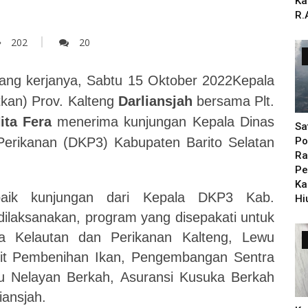
Ka
R.
202
20
uang kerjanya, Sabtu 15 Oktober 2022Kepala
tkan) Prov. Kalteng
Darliansjah
bersama
Plt.
ita Fera
menerima kunjungan Kepala Dinas
Sa
erikanan (DKP3) Kabupaten Barito Selatan
Po
Ra
Pe
Ka
baik kunjungan dari Kepala DKP3 Kab.
Hi
dilaksanakan, program yang disepakati untuk
ta Kelautan dan Perikanan Kalteng, Lewu
Unit Pembenihan Ikan, Pengembangan Sentra
u Nelayan Berkah, Asuransi Kusuka Berkah
iansjah.