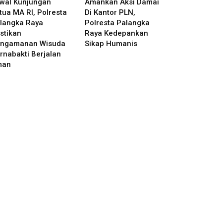
wal Kunjungan
Amankan Aksi Damai
tua MA RI, Polresta
Di Kantor PLN,
langka Raya
Polresta Palangka
stikan
Raya Kedepankan
ngamanan Wisuda
Sikap Humanis
rnabakti Berjalan
man