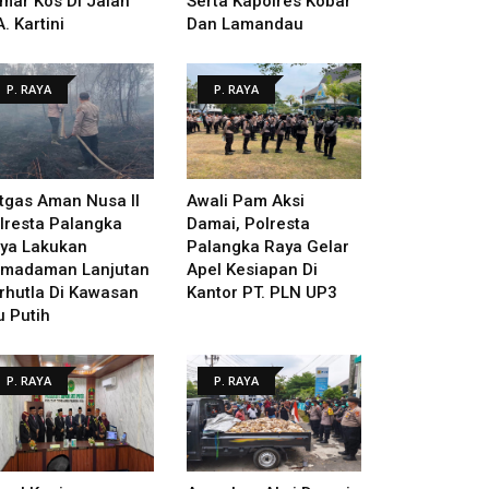
mar Kos Di Jalan
Serta Kapolres Kobar
A. Kartini
Dan Lamandau
P. RAYA
P. RAYA
tgas Aman Nusa II
Awali Pam Aksi
lresta Palangka
Damai, Polresta
ya Lakukan
Palangka Raya Gelar
madaman Lanjutan
Apel Kesiapan Di
rhutla Di Kawasan
Kantor PT. PLN UP3
u Putih
P. RAYA
P. RAYA