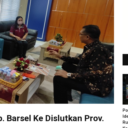
Po
 Barsel Ke Dislutkan Prov.
Id
Ru