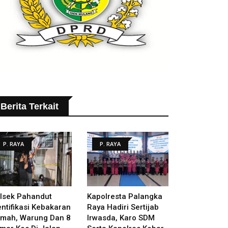
Berita Terkait
P. RAYA
P. RAYA
lsek Pahandut
Kapolresta Palangka
entifikasi Kebakaran
Raya Hadiri Sertijab
mah, Warung Dan 8
Irwasda, Karo SDM