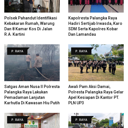
Polsek Pahandut Identifikasi
Kapolresta Palangka Raya
Kebakaran Rumah, Warung
Hadiri Sertijab Irwasda, Karo
Dan 8 Kamar Kos Di Jalan
SDM Serta Kapolres Kobar
R.A. Kartini
Dan Lamandau
P. RAYA
P. RAYA
Satgas Aman Nusa II Polresta
Awali Pam Aksi Damai,
Palangka Raya Lakukan
Polresta Palangka Raya Gelar
Pemadaman Lanjutan
Apel Kesiapan Di Kantor PT.
Karhutla Di Kawasan Hiu Putih
PLN UP3
P. RAYA
P. RAYA