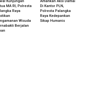
wal Kunjungan
Amankan Aksi Damai
tua MA RI, Polresta
Di Kantor PLN,
langka Raya
Polresta Palangka
stikan
Raya Kedepankan
ngamanan Wisuda
Sikap Humanis
rnabakti Berjalan
man