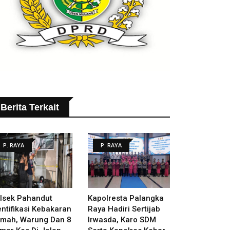
Berita Terkait
P. RAYA
P. RAYA
lsek Pahandut
Kapolresta Palangka
entifikasi Kebakaran
Raya Hadiri Sertijab
mah, Warung Dan 8
Irwasda, Karo SDM