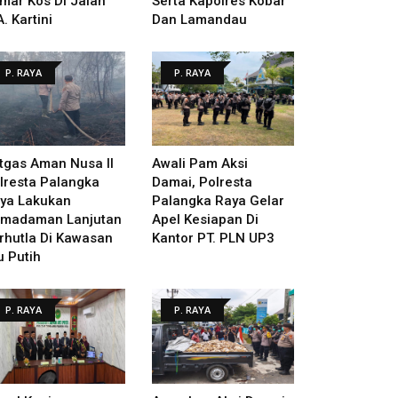
mar Kos Di Jalan
Serta Kapolres Kobar
A. Kartini
Dan Lamandau
P. RAYA
P. RAYA
tgas Aman Nusa II
Awali Pam Aksi
lresta Palangka
Damai, Polresta
ya Lakukan
Palangka Raya Gelar
madaman Lanjutan
Apel Kesiapan Di
rhutla Di Kawasan
Kantor PT. PLN UP3
u Putih
P. RAYA
P. RAYA