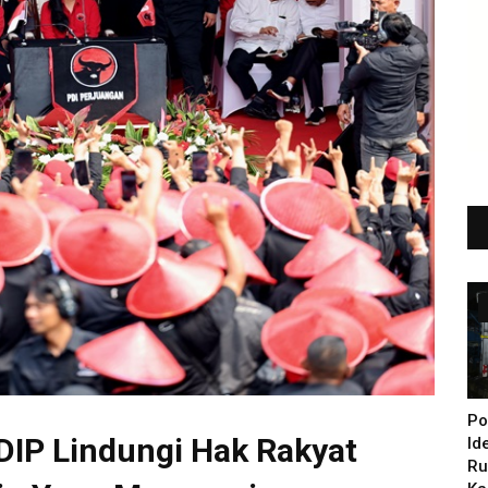
Po
DIP Lindungi Hak Rakyat
Id
Ru