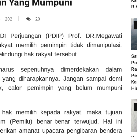
in Yang Mumpuni
Ka
R.
202
20
 Perjuangan (PDIP) Prof. DR.Megawati
kyat memilih pemimpin tidak dimanipulasi.
lindungi hak rakyat tersebut.
Sa
Po
harus sepenuhnya dimerdekakan dalam
Ra
Pe
i yang diharapkannya. Jangan sampai demi
Ka
pok, calon pemimpin yang belum mumpuni
Hi
hak memilih kepada rakyat, maka tujuan
um (Pemilu) benar-benar terwujud.
Hal ini
erikan amanat upacara pengibaran bendera