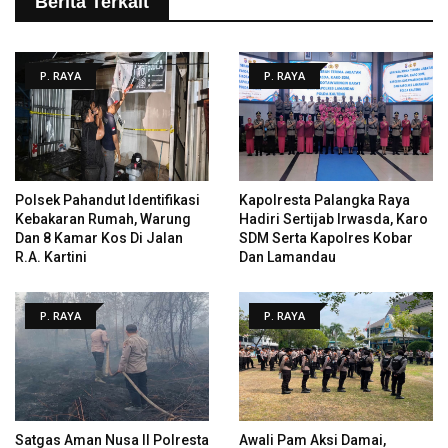
Berita Terkait
P. RAYA
P. RAYA
Polsek Pahandut Identifikasi
Kapolresta Palangka Raya
Kebakaran Rumah, Warung
Hadiri Sertijab Irwasda, Karo
Dan 8 Kamar Kos Di Jalan
SDM Serta Kapolres Kobar
R.A. Kartini
Dan Lamandau
P. RAYA
P. RAYA
Satgas Aman Nusa II Polresta
Awali Pam Aksi Damai,