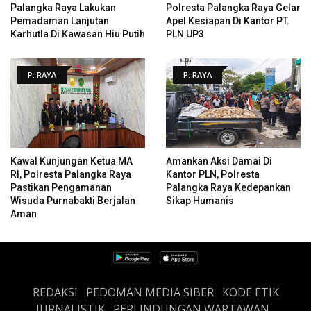
Palangka Raya Lakukan
Polresta Palangka Raya Gelar
Pemadaman Lanjutan
Apel Kesiapan Di Kantor PT.
Karhutla Di Kawasan Hiu Putih
PLN UP3
P. RAYA
P. RAYA
Kawal Kunjungan Ketua MA
Amankan Aksi Damai Di
RI, Polresta Palangka Raya
Kantor PLN, Polresta
Pastikan Pengamanan
Palangka Raya Kedepankan
Wisuda Purnabakti Berjalan
Sikap Humanis
Aman
REDAKSI
PEDOMAN MEDIA SIBER
KODE ETIK
JURNALISTIK
PERLINDUNGAN WARTAWAN