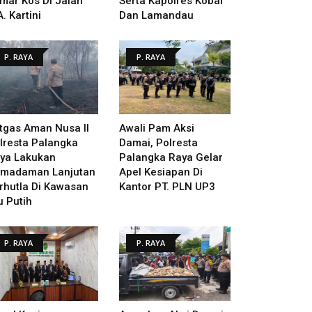
mar Kos Di Jalan
Serta Kapolres Kobar
A. Kartini
Dan Lamandau
P. RAYA
P. RAYA
tgas Aman Nusa II
Awali Pam Aksi
lresta Palangka
Damai, Polresta
ya Lakukan
Palangka Raya Gelar
madaman Lanjutan
Apel Kesiapan Di
rhutla Di Kawasan
Kantor PT. PLN UP3
u Putih
P. RAYA
P. RAYA