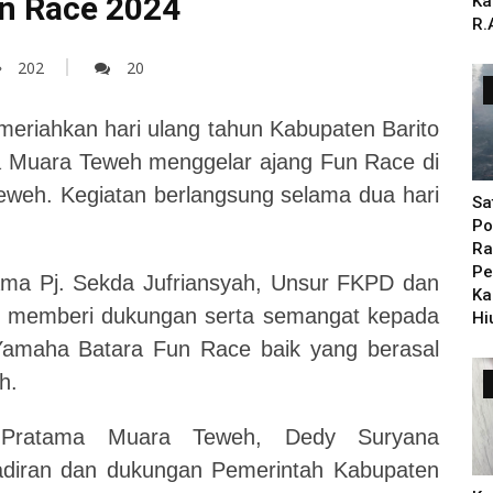
n Race 2024
Ka
R.
202
20
riahkan hari ulang tahun Kabupaten Barito
 Muara Teweh menggelar ajang Fun Race di
Teweh. Kegiatan berlangsung selama dua hari
Sa
Po
Ra
Pe
rsama Pj. Sekda Jufriansyah, Unsur FKPD dan
Ka
an memberi dukungan serta semangat kepada
Hi
Yamaha Batara Fun Race baik yang berasal
h.
Pratama Muara Teweh, Dedy Suryana
adiran dan dukungan Pemerintah Kabupaten