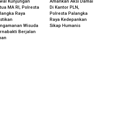
wal Kunjungan
Amankan Aksi Damai
tua MA RI, Polresta
Di Kantor PLN,
langka Raya
Polresta Palangka
stikan
Raya Kedepankan
ngamanan Wisuda
Sikap Humanis
rnabakti Berjalan
man