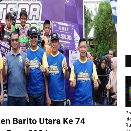
Po
n Barito Utara Ke 74
Id
Ru