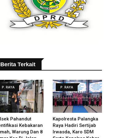
Berita Terkait
P. RAYA
P. RAYA
lsek Pahandut
Kapolresta Palangka
entifikasi Kebakaran
Raya Hadiri Sertijab
mah, Warung Dan 8
Irwasda, Karo SDM