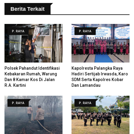
Berita Terkait
P. RAYA
P. RAYA
Polsek Pahandut Identifikasi
Kapolresta Palangka Raya
Kebakaran Rumah, Warung
Hadiri Sertijab Irwasda, Karo
Dan 8 Kamar Kos Di Jalan
SDM Serta Kapolres Kobar
R.A. Kartini
Dan Lamandau
P. RAYA
P. RAYA