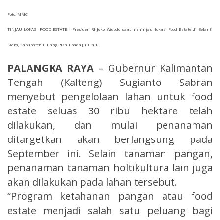
Foto: MMC
TINJAU LOKASI FOOD ESTATE - Presiden RI Joko Widodo saat meninjau lokasi Food Estate di Belanti
Siam, Kabupaten Pulang Pisau pada Juli lalu.
PALANGKA RAYA
– Gubernur Kalimantan
Tengah (Kalteng) Sugianto Sabran
menyebut pengelolaan lahan untuk food
estate seluas 30 ribu hektare telah
dilakukan, dan mulai penanaman
ditargetkan akan berlangsung pada
September ini. Selain tanaman pangan,
penanaman tanaman holtikultura lain juga
akan dilakukan pada lahan tersebut.
“Program ketahanan pangan atau food
estate menjadi salah satu peluang bagi