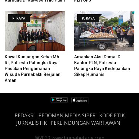
P. RAYA
P. RAYA
Kawal Kunjungan Ketua MA
Amankan Aksi Damai Di
RI, Polresta Palangka Raya
Kantor PLN, Polresta
Pastikan Pengamanan
Palangka Raya Kedepankan
Wisuda Purnabakti Berjalan
Sikap Humanis
Aman
REDAKSI
PEDOMAN MEDIA SIBER
KODE ETIK
JURNALISTIK
PERLINDUNGAN WARTAWAN
@2020 www.humabetang.com