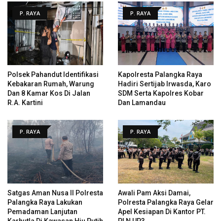
P. RAYA
P. RAYA
Polsek Pahandut Identifikasi
Kapolresta Palangka Raya
Kebakaran Rumah, Warung
Hadiri Sertijab Irwasda, Karo
Dan 8 Kamar Kos Di Jalan
SDM Serta Kapolres Kobar
R.A. Kartini
Dan Lamandau
P. RAYA
P. RAYA
Satgas Aman Nusa II Polresta
Awali Pam Aksi Damai,
Palangka Raya Lakukan
Polresta Palangka Raya Gelar
Pemadaman Lanjutan
Apel Kesiapan Di Kantor PT.
Karhutla Di Kawasan Hiu Putih
PLN UP3