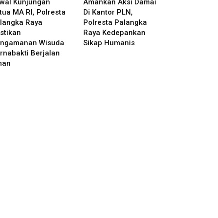
wal Kunjungan
Amankan Aksi Damai
tua MA RI, Polresta
Di Kantor PLN,
langka Raya
Polresta Palangka
stikan
Raya Kedepankan
ngamanan Wisuda
Sikap Humanis
rnabakti Berjalan
man