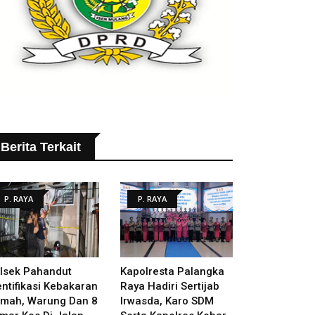
Berita Terkait
P. RAYA
P. RAYA
lsek Pahandut
Kapolresta Palangka
entifikasi Kebakaran
Raya Hadiri Sertijab
mah, Warung Dan 8
Irwasda, Karo SDM