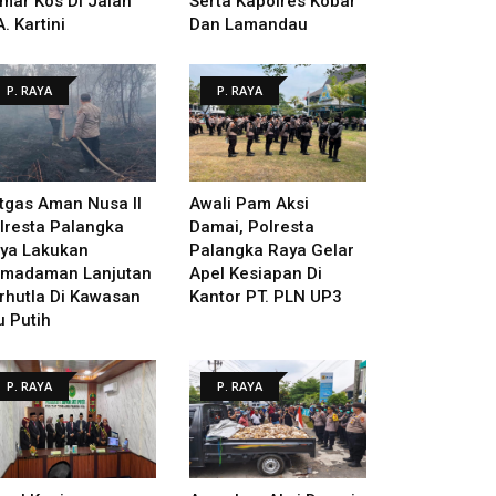
mar Kos Di Jalan
Serta Kapolres Kobar
A. Kartini
Dan Lamandau
P. RAYA
P. RAYA
tgas Aman Nusa II
Awali Pam Aksi
lresta Palangka
Damai, Polresta
ya Lakukan
Palangka Raya Gelar
madaman Lanjutan
Apel Kesiapan Di
rhutla Di Kawasan
Kantor PT. PLN UP3
u Putih
P. RAYA
P. RAYA