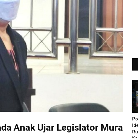
Po
ada Anak Ujar Legislator Mura
Id
Ru