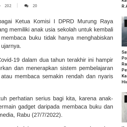
Ka
202
20
R.
bagai Ketua Komisi I DPRD Murung Raya
ng memiliki anak usia sekolah untuk kembali
 membaca buku tidak hanya menghabiskan
ujarnya.
Sa
Po
Covid-19 dalam dua tahun terakhir ini hampir
Ra
liburkan dan menerapkan sistem pembelajaran
Pe
si atau membaca semakin rendah dan nyaris
Ka
Hi
uh perhatian serius bagi kita, karena anak-
 bermain gadget daripada membaca buku dan
 media, Rabu (27/7/2022).