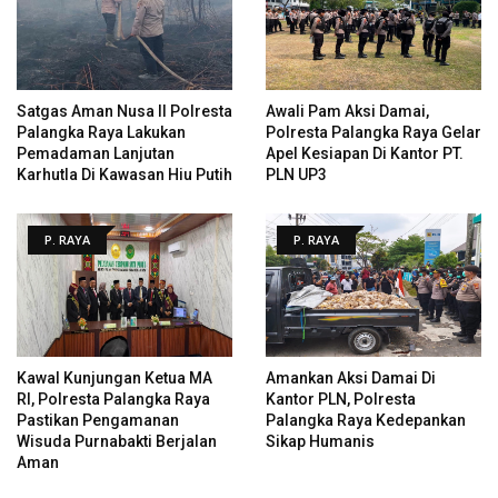
Satgas Aman Nusa II Polresta
Awali Pam Aksi Damai,
Palangka Raya Lakukan
Polresta Palangka Raya Gelar
Pemadaman Lanjutan
Apel Kesiapan Di Kantor PT.
Karhutla Di Kawasan Hiu Putih
PLN UP3
P. RAYA
P. RAYA
Kawal Kunjungan Ketua MA
Amankan Aksi Damai Di
RI, Polresta Palangka Raya
Kantor PLN, Polresta
Pastikan Pengamanan
Palangka Raya Kedepankan
Wisuda Purnabakti Berjalan
Sikap Humanis
Aman