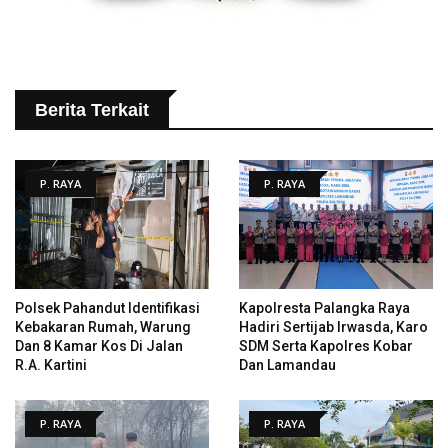
Berita Terkait
P. RAYA
P. RAYA
Polsek Pahandut Identifikasi
Kapolresta Palangka Raya
Kebakaran Rumah, Warung
Hadiri Sertijab Irwasda, Karo
Dan 8 Kamar Kos Di Jalan
SDM Serta Kapolres Kobar
R.A. Kartini
Dan Lamandau
P. RAYA
P. RAYA