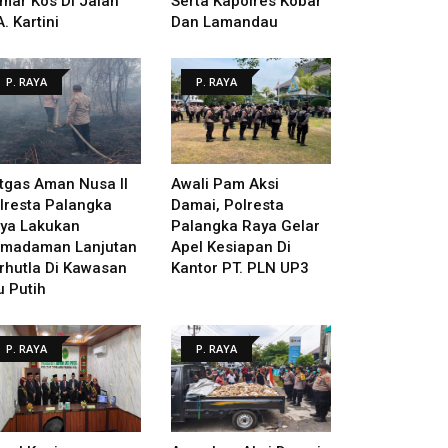
mar Kos Di Jalan
Serta Kapolres Kobar
A. Kartini
Dan Lamandau
P. RAYA
P. RAYA
tgas Aman Nusa II
Awali Pam Aksi
lresta Palangka
Damai, Polresta
ya Lakukan
Palangka Raya Gelar
madaman Lanjutan
Apel Kesiapan Di
rhutla Di Kawasan
Kantor PT. PLN UP3
u Putih
P. RAYA
P. RAYA