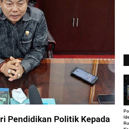
Po
i Pendidikan Politik Kepada
Id
Ru