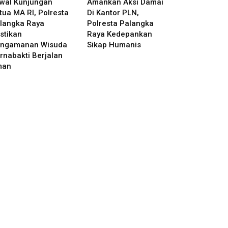
wal Kunjungan
Amankan Aksi Damai
tua MA RI, Polresta
Di Kantor PLN,
langka Raya
Polresta Palangka
stikan
Raya Kedepankan
ngamanan Wisuda
Sikap Humanis
rnabakti Berjalan
man