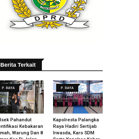
Berita Terkait
P. RAYA
P. RAYA
lsek Pahandut
Kapolresta Palangka
entifikasi Kebakaran
Raya Hadiri Sertijab
mah, Warung Dan 8
Irwasda, Karo SDM