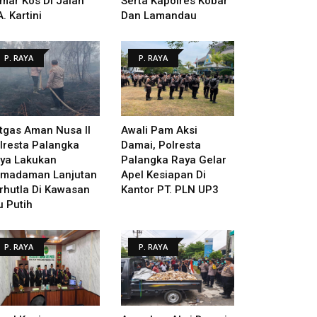
mar Kos Di Jalan
Serta Kapolres Kobar
A. Kartini
Dan Lamandau
P. RAYA
P. RAYA
tgas Aman Nusa II
Awali Pam Aksi
lresta Palangka
Damai, Polresta
ya Lakukan
Palangka Raya Gelar
madaman Lanjutan
Apel Kesiapan Di
rhutla Di Kawasan
Kantor PT. PLN UP3
u Putih
P. RAYA
P. RAYA