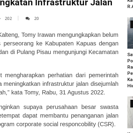
ngkatan Infrastruktur Jalan
Ka
R.
202
20
alteng, Tomy Irawan mengungkapkan belum
es perseorang ke Kabupaten Kapuas dengan
an di Pulang Pisau mengunjungi Kecamatan
Sa
Po
Ra
Pe
t mengharapkan perhatian dari pemerintah
Ka
 meningkatkan infrastruktur jalan disejumlah
Hi
h," kata Tomy, Rabu, 31 Agustus 2022.
inginkan supaya perusahaan besar swasta
setempat dapat membantu penanganan jalan
gram corporate social responcobility (CSR).