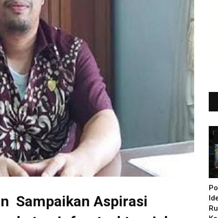
Po
an Sampaikan Aspirasi
Id
Ru