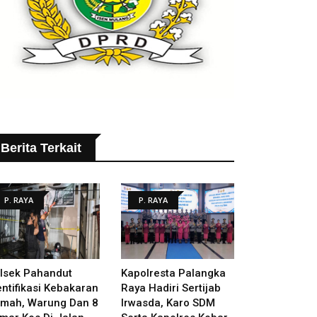
Berita Terkait
P. RAYA
P. RAYA
lsek Pahandut
Kapolresta Palangka
entifikasi Kebakaran
Raya Hadiri Sertijab
mah, Warung Dan 8
Irwasda, Karo SDM