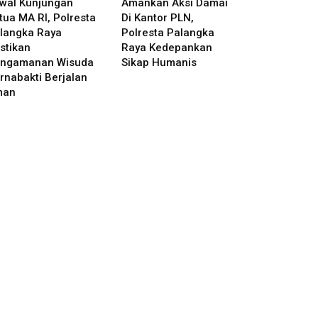
wal Kunjungan
Amankan Aksi Damai
tua MA RI, Polresta
Di Kantor PLN,
langka Raya
Polresta Palangka
stikan
Raya Kedepankan
ngamanan Wisuda
Sikap Humanis
rnabakti Berjalan
man