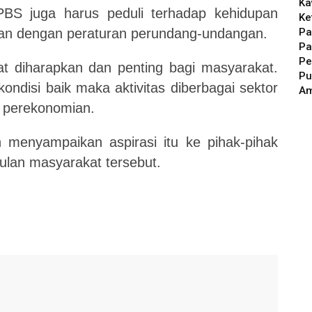
Ka
PBS juga harus peduli terhadap kehidupan
Ke
Pa
jalan dengan peraturan perundang-undangan.
Pa
Pe
gat diharapkan dan penting bagi masyarakat.
Pu
kondisi baik maka aktivitas diberbagai sektor
A
r perekonomian.
n menyampaikan aspirasi itu ke pihak-pihak
ulan masyarakat tersebut.