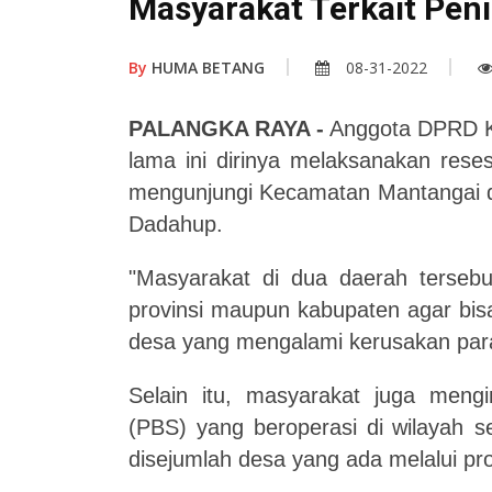
Masyarakat Terkait Peni
By
HUMA BETANG
08-31-2022
PALANGKA RAYA
-
Anggota DPRD K
lama ini dirinya melaksanakan res
mengunjungi Kecamatan Mantangai d
Dadahup.
"Masyarakat di dua daerah tersebu
provinsi maupun kabupaten agar bisa
desa yang mengalami kerusakan para
Selain itu, masyarakat juga meng
(PBS) yang beroperasi di
wilayah 
disejumlah desa yang ada melalui pro