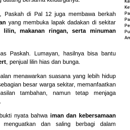
Ka
Ke
Pa
l, Paskah di Pal 12 juga membawa berkah
Pa
an
yang membuka lapak dadakan di sekitar
Pe
 lilin, makanan ringan, serta minuman
Pu
A
 pas Paskah. Lumayan, hasilnya bisa bantu
rt
, penjual lilin hias dan bunga.
 jalan menawarkan suasana yang lebih hidup
ebagian besar warga sekitar, memanfaatkan
asilan tambahan, namun tetap menjaga
.
 bukti nyata bahwa
iman dan kebersamaan
g menguatkan dan saling berbagi dalam