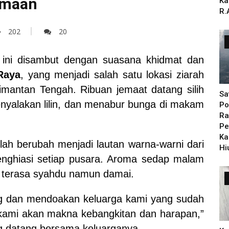
amaan
Ka
R.
202
20
 ini disambut dengan suasana khidmat dan
Raya
, yang menjadi salah satu lokasi ziarah
limantan Tengah. Ribuan jemaat datang silih
Sa
enyalakan lilin, dan menabur bunga di makam
Po
Ra
Pe
Ka
h berubah menjadi lautan warna-warni dari
Hi
enghiasi setiap pusara. Aroma sedap malam
 terasa syahdu namun damai.
g dan mendoakan keluarga kami yang sudah
kami akan makna kebangkitan dan harapan,”
g datang bersama keluarganya.