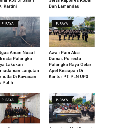
mar Kos Di Jalan
Serta Kapolres Kobar
A. Kartini
Dan Lamandau
P. RAYA
P. RAYA
tgas Aman Nusa II
Awali Pam Aksi
lresta Palangka
Damai, Polresta
ya Lakukan
Palangka Raya Gelar
madaman Lanjutan
Apel Kesiapan Di
rhutla Di Kawasan
Kantor PT. PLN UP3
u Putih
P. RAYA
P. RAYA