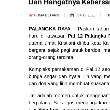
Dan Hangatnya Kebers
By
HUMA BETANG
04-18-2025
PALANGKA RAYA
– Paskah tahun
haru di kawasan
Pal 12 Palangka 
utama umat Kristiani di ibu kota Ka
berganti sejak pagi untuk berdoa, m
orang-orang tercinta.
Kompleks pemakaman di Pal 12 seola
bunga segar dan nyala lilin yang m
dan doa yang lirih membuat suasana
“Ini adalah momen untuk mengenan
berpulang. Sekaligus mengingatkan 
ujar
Yosefina
, seorang peziarah yan