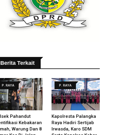
Berita Terkait
P. RAYA
P. RAYA
lsek Pahandut
Kapolresta Palangka
entifikasi Kebakaran
Raya Hadiri Sertijab
mah, Warung Dan 8
Irwasda, Karo SDM