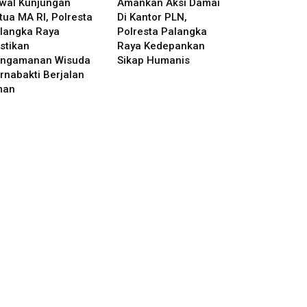
wal Kunjungan
Amankan Aksi Damai
tua MA RI, Polresta
Di Kantor PLN,
langka Raya
Polresta Palangka
stikan
Raya Kedepankan
ngamanan Wisuda
Sikap Humanis
rnabakti Berjalan
man