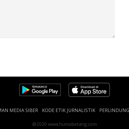
AN MEDIA SIBER
KODE ETIK JURNALISTIK
PERLINDUN
@2020 www.humabetang.com