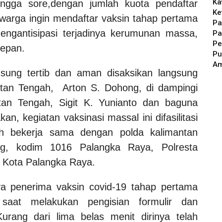
Ka
ingga sore,dengan jumlah kuota pendaftar
Ke
 warga ingin mendaftar vaksin tahap pertama
Pa
mengantisipasi terjadinya kerumunan massa,
Pa
Pe
depan.
Pu
A
gsung tertib dan aman disaksikan langsung
tan Tengah, Arton S. Dohong, di dampingi
tan Tengah, Sigit K. Yunianto dan baguna
n, kegiatan vaksinasi massal ini difasilitasi
h bekerja sama dengan polda kalimantan
ng, kodim 1016 Palangka Raya, Polresta
 Kota Palangka Raya.
ya penerima vaksin covid-19 tahap pertama
saat melakukan pengisian formulir dan
rang dari lima belas menit dirinya telah