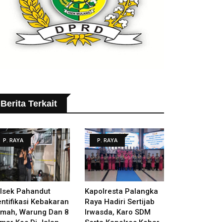
Berita Terkait
P. RAYA
P. RAYA
lsek Pahandut
Kapolresta Palangka
entifikasi Kebakaran
Raya Hadiri Sertijab
mah, Warung Dan 8
Irwasda, Karo SDM