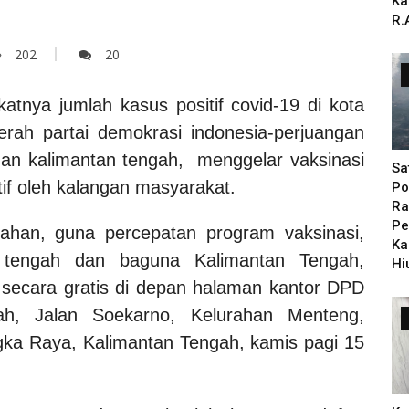
Ka
R.
202
20
atnya jumlah kasus positif covid-19 di kota
rah partai demokrasi indonesia-perjuangan
an kalimantan tengah, menggelar vaksinasi
Sa
if oleh kalangan masyarakat.
Po
Ra
Pe
han, guna percepatan program vaksinasi,
Ka
 tengah dan baguna Kalimantan Tengah,
Hi
 secara gratis di depan halaman kantor DPD
ah, Jalan Soekarno, Kelurahan Menteng,
ka Raya, Kalimantan Tengah, kamis pagi 15