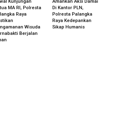
wal Kunjungan
Amankan Aksi Damai
tua MA RI, Polresta
Di Kantor PLN,
langka Raya
Polresta Palangka
stikan
Raya Kedepankan
ngamanan Wisuda
Sikap Humanis
rnabakti Berjalan
man