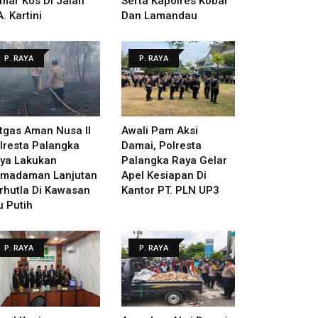
mar Kos Di Jalan
Serta Kapolres Kobar
A. Kartini
Dan Lamandau
P. RAYA
P. RAYA
tgas Aman Nusa II
Awali Pam Aksi
lresta Palangka
Damai, Polresta
ya Lakukan
Palangka Raya Gelar
madaman Lanjutan
Apel Kesiapan Di
rhutla Di Kawasan
Kantor PT. PLN UP3
u Putih
P. RAYA
P. RAYA