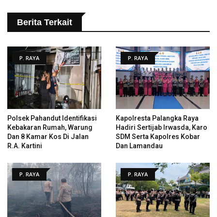
Berita Terkait
P. RAYA
P. RAYA
Polsek Pahandut Identifikasi
Kapolresta Palangka Raya
Kebakaran Rumah, Warung
Hadiri Sertijab Irwasda, Karo
Dan 8 Kamar Kos Di Jalan
SDM Serta Kapolres Kobar
R.A. Kartini
Dan Lamandau
P. RAYA
P. RAYA