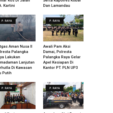
mar Kos Di Jalan
Serta Kapolres Kobar
A. Kartini
Dan Lamandau
P. RAYA
P. RAYA
tgas Aman Nusa II
Awali Pam Aksi
lresta Palangka
Damai, Polresta
ya Lakukan
Palangka Raya Gelar
madaman Lanjutan
Apel Kesiapan Di
rhutla Di Kawasan
Kantor PT. PLN UP3
u Putih
P. RAYA
P. RAYA