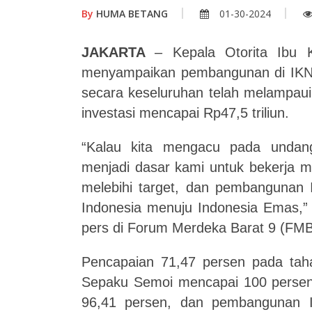
By
HUMA BETANG
01-30-2024
JAKARTA
–
Kepala
Otorita Ibu
menyampaikan
pembangunan di IK
secara keseluruhan telah
melampaui
investasi mencapai Rp47,5 triliun.
“K
alau kita mengacu pada undan
menjadi dasar kami untuk bekerja 
melebihi target, dan pembangunan I
Indonesia menuju Indonesia Emas
,
pers di Forum Merdeka Barat 9 (FMB)
Pencapaian
71,47 persen
pada
tah
Sepaku Semoi mencapai 100 perse
96,41 persen,
dan
pembangunan I