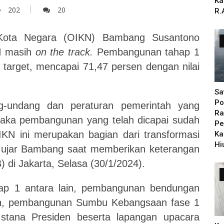
Ka
202
20
R.
 Kota Negara (OIKN)
Bambang Susantono
N masih
on the track
.
Pembangunan tahap 1
 target,
mencapai 71,47 persen dengan
nilai
Sa
Po
g-undang dan peraturan pemerintah yang
Ra
maka pembangunan yang telah dicapai sudah
Pe
KN ini merupakan bagian dari transformasi
Ka
Hi
” ujar Bambang
saat memberikan keterangan
 di Jakarta, Selasa (30/1/202
4
).
ap 1 antara lain, pembangunan bendungan
n, pembangunan Sumbu Kebangsaan fase 1
stana Presiden
beserta
lapangan upacara