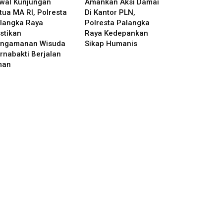
wal Kunjungan
Amankan Aksi Damai
tua MA RI, Polresta
Di Kantor PLN,
langka Raya
Polresta Palangka
stikan
Raya Kedepankan
ngamanan Wisuda
Sikap Humanis
rnabakti Berjalan
man