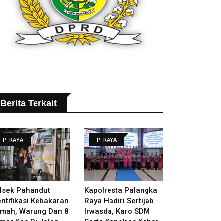
Berita Terkait
P. RAYA
P. RAYA
lsek Pahandut
Kapolresta Palangka
entifikasi Kebakaran
Raya Hadiri Sertijab
mah, Warung Dan 8
Irwasda, Karo SDM