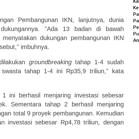
Ka
Ke
Pa
ngan Pembangunan IKN, lanjutnya,
d
unia
Pa
Pe
n dukungannya. "Ada 13 badan di bawah
Pu
) menyatakan dukungan pembangunan IKN
A
rsebut,"
imbuhnya.
 dilakukan
groundbreaking
tahap 1-4 sudah
 swasta tahap 1-4 ini Rp35,9 triliun," kata
1 ini berhasil menjaring investasi sebesar
yek. Sementara tahap 2 berhasil menjaring
dengan total 9 proyek pembangunan. Kemudian
 investasi sebesar Rp4,78 triliun, dengan