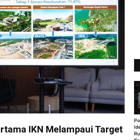
Po
tama IKN Melampaui Target
Id
Ru