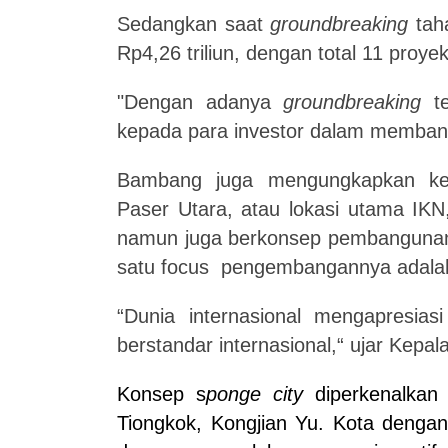
Sedangkan saat
groundbreaking
taha
Rp4,26 triliun, dengan total 11 pro
"Dengan adanya
groundbreaking
t
kepada para investor dalam memban
Bambang juga mengungkapkan kes
Paser Utara,
atau
lokasi utama IKN
namun juga berkonsep pembangunan
satu
focus
pengembangannya adala
“Dunia internasional mengapresia
berstandar internasional,“ ujar Kepa
Konsep s
ponge
city
diperkenalka
Tiongkok
,
Kongjian Yu.
Kota dengan