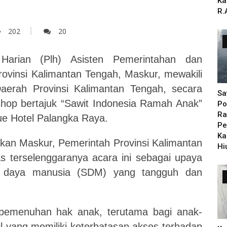
Ka
R.
202
20
Harian (Plh) Asisten Pemerintahan dan
ovinsi Kalimantan Tengah, Maskur, mewakili
Daerah Provinsi Kalimantan Tengah, secara
Sa
op bertajuk “Sawit Indonesia Ramah Anak”
Po
Ra
ue Hotel Palangka Raya.
Pe
Ka
akan Maskur, Pemerintah Provinsi Kalimantan
Hi
 terselenggaranya acara ini sebagai upaya
r daya manusia (SDM) yang tangguh dan
 pemenuhan hak anak, terutama bagi anak-
il yang memiliki keterbatasan akses terhadap