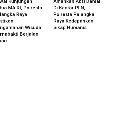
wal Kunjungan
Amankan Aksi Damai
tua MA RI, Polresta
Di Kantor PLN,
langka Raya
Polresta Palangka
stikan
Raya Kedepankan
ngamanan Wisuda
Sikap Humanis
rnabakti Berjalan
man