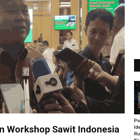
Po
 Workshop Sawit Indonesia
Id
Ru