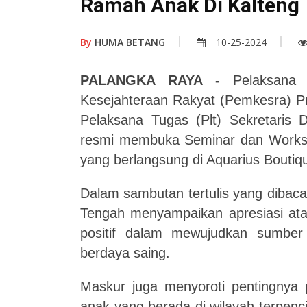
Ramah Anak Di Kalteng
By
HUMA BETANG
10-25-2024
PALANGKA RAYA -
Pelaksana 
Kesejahteraan Rakyat (Pemkesra) Pr
Pelaksana Tugas (Plt) Sekretaris 
resmi membuka Seminar dan Worksh
yang berlangsung di Aquarius Boutiq
Dalam sambutan tertulis yang dibac
Tengah menyampaikan apresiasi atas
positif dalam mewujudkan sumbe
berdaya saing.
Maskur juga menyoroti pentingnya
anak yang berada di wilayah terpenc