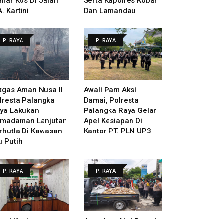
mar Kos Di Jalan
Serta Kapolres Kobar
A. Kartini
Dan Lamandau
P. RAYA
P. RAYA
tgas Aman Nusa II
Awali Pam Aksi
lresta Palangka
Damai, Polresta
ya Lakukan
Palangka Raya Gelar
madaman Lanjutan
Apel Kesiapan Di
rhutla Di Kawasan
Kantor PT. PLN UP3
u Putih
P. RAYA
P. RAYA