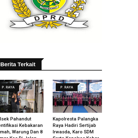
Berita Terkait
P. RAYA
P. RAYA
lsek Pahandut
Kapolresta Palangka
entifikasi Kebakaran
Raya Hadiri Sertijab
mah, Warung Dan 8
Irwasda, Karo SDM