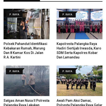
P. RAYA
P. RAYA
Polsek Pahandut Identifikasi
Kapolresta Palangka Raya
Kebakaran Rumah, Warung
Hadiri Sertijab Irwasda, Karo
Dan 8 Kamar Kos Di Jalan
SDM Serta Kapolres Kobar
R.A. Kartini
Dan Lamandau
P. RAYA
P. RAYA
Satgas Aman Nusa II Polresta
Awali Pam Aksi Damai,
Palangka Raya Lakukan
Polresta Palangka Raya Gelar