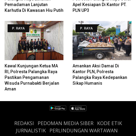
Pemadaman Lanjutan
Apel Kesiapan Di Kantor PT.
Karhutla Di Kawasan Hiu Putih
PLN UP3
P. RAYA
P. RAYA
Kawal Kunjungan Ketua MA
Amankan Aksi Damai Di
RI, Polresta Palangka Raya
Kantor PLN, Polresta
Pastikan Pengamanan
Palangka Raya Kedepankan
Wisuda Purnabakti Berjalan
Sikap Humanis
Aman
REDAKSI
PEDOMAN MEDIA SIBER
KODE ETIK
JURNALISTIK
PERLINDUNGAN WARTAWAN