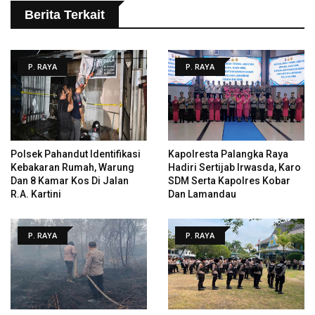
Berita Terkait
P. RAYA
P. RAYA
Polsek Pahandut Identifikasi
Kapolresta Palangka Raya
Kebakaran Rumah, Warung
Hadiri Sertijab Irwasda, Karo
Dan 8 Kamar Kos Di Jalan
SDM Serta Kapolres Kobar
R.A. Kartini
Dan Lamandau
P. RAYA
P. RAYA