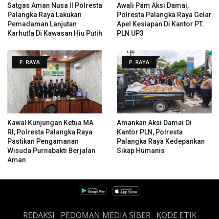
Satgas Aman Nusa II Polresta
Awali Pam Aksi Damai,
Palangka Raya Lakukan
Polresta Palangka Raya Gelar
Pemadaman Lanjutan
Apel Kesiapan Di Kantor PT.
Karhutla Di Kawasan Hiu Putih
PLN UP3
P. RAYA
P. RAYA
Kawal Kunjungan Ketua MA
Amankan Aksi Damai Di
RI, Polresta Palangka Raya
Kantor PLN, Polresta
Pastikan Pengamanan
Palangka Raya Kedepankan
Wisuda Purnabakti Berjalan
Sikap Humanis
Aman
REDAKSI
PEDOMAN MEDIA SIBER
KODE ETIK