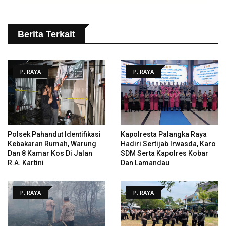
Berita Terkait
P. RAYA
P. RAYA
Polsek Pahandut Identifikasi
Kapolresta Palangka Raya
Kebakaran Rumah, Warung
Hadiri Sertijab Irwasda, Karo
Dan 8 Kamar Kos Di Jalan
SDM Serta Kapolres Kobar
R.A. Kartini
Dan Lamandau
P. RAYA
P. RAYA