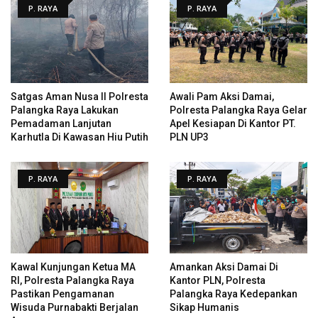
P. RAYA
P. RAYA
Satgas Aman Nusa II Polresta
Awali Pam Aksi Damai,
Palangka Raya Lakukan
Polresta Palangka Raya Gelar
Pemadaman Lanjutan
Apel Kesiapan Di Kantor PT.
Karhutla Di Kawasan Hiu Putih
PLN UP3
P. RAYA
P. RAYA
Kawal Kunjungan Ketua MA
Amankan Aksi Damai Di
RI, Polresta Palangka Raya
Kantor PLN, Polresta
Pastikan Pengamanan
Palangka Raya Kedepankan
Wisuda Purnabakti Berjalan
Sikap Humanis