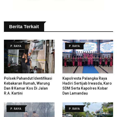
Berita Terkait
P. RAYA
P. RAYA
Polsek Pahandut Identifikasi
Kapolresta Palangka Raya
Kebakaran Rumah, Warung
Hadiri Sertijab Irwasda, Karo
Dan 8 Kamar Kos Di Jalan
SDM Serta Kapolres Kobar
R.A. Kartini
Dan Lamandau
P. RAYA
P. RAYA