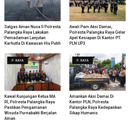
Satgas Aman Nusa II Polresta
Awali Pam Aksi Damai,
Palangka Raya Lakukan
Polresta Palangka Raya Gelar
Pemadaman Lanjutan
Apel Kesiapan Di Kantor PT.
Karhutla Di Kawasan Hiu Putih
PLN UP3
P. RAYA
P. RAYA
Kawal Kunjungan Ketua MA
Amankan Aksi Damai Di
RI, Polresta Palangka Raya
Kantor PLN, Polresta
Pastikan Pengamanan
Palangka Raya Kedepankan
Wisuda Purnabakti Berjalan
Sikap Humanis
Aman