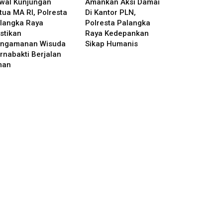
wal Kunjungan
Amankan Aksi Damai
tua MA RI, Polresta
Di Kantor PLN,
langka Raya
Polresta Palangka
stikan
Raya Kedepankan
ngamanan Wisuda
Sikap Humanis
rnabakti Berjalan
man