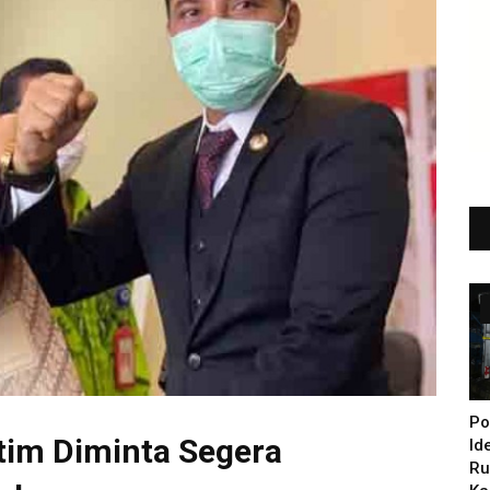
Po
tim Diminta Segera
Id
Ru