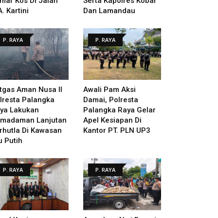
mar Kos Di Jalan
Serta Kapolres Kobar
A. Kartini
Dan Lamandau
P. RAYA
P. RAYA
tgas Aman Nusa II
Awali Pam Aksi
lresta Palangka
Damai, Polresta
ya Lakukan
Palangka Raya Gelar
madaman Lanjutan
Apel Kesiapan Di
rhutla Di Kawasan
Kantor PT. PLN UP3
u Putih
P. RAYA
P. RAYA