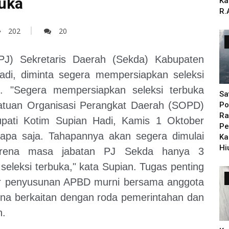
buka
Ka
R.
202
20
(PJ) Sekretaris Daerah (Sekda) Kabupaten
adi, diminta segera mempersiapkan seleksi
). "Segera mempersiapkan seleksi terbuka
Sa
atuan Organisasi Perangkat Daerah (SOPD)
Po
Ra
Bupati Kotim Supian Hadi, Kamis 1 Oktober
Pe
 siapa saja. Tahapannya akan segera dimulai
Ka
Hi
arena masa jabatan PJ Sekda hanya 3
 seleksi terbuka," kata Supian. Tugas penting
ejar penyusunan APBD murni bersama anggota
karena berkaitan dengan roda pemerintahan dan
n.