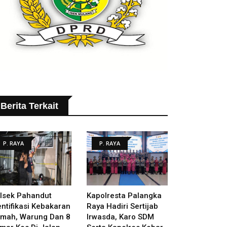
Berita Terkait
P. RAYA
P. RAYA
lsek Pahandut
Kapolresta Palangka
entifikasi Kebakaran
Raya Hadiri Sertijab
mah, Warung Dan 8
Irwasda, Karo SDM