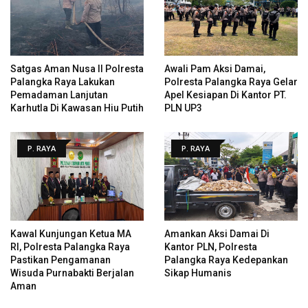
Satgas Aman Nusa II Polresta
Awali Pam Aksi Damai,
Palangka Raya Lakukan
Polresta Palangka Raya Gelar
Pemadaman Lanjutan
Apel Kesiapan Di Kantor PT.
Karhutla Di Kawasan Hiu Putih
PLN UP3
P. RAYA
P. RAYA
Kawal Kunjungan Ketua MA
Amankan Aksi Damai Di
RI, Polresta Palangka Raya
Kantor PLN, Polresta
Pastikan Pengamanan
Palangka Raya Kedepankan
Wisuda Purnabakti Berjalan
Sikap Humanis
Aman