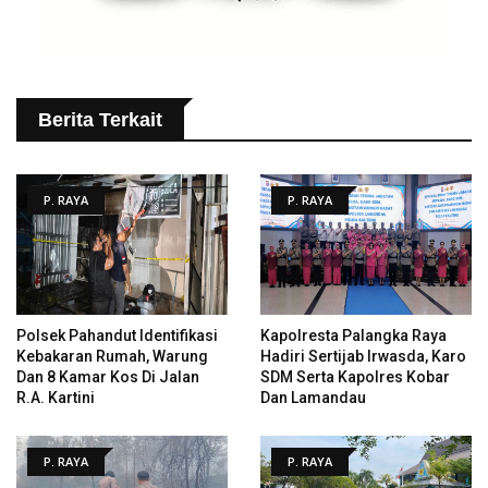
Berita Terkait
P. RAYA
P. RAYA
Polsek Pahandut Identifikasi
Kapolresta Palangka Raya
Kebakaran Rumah, Warung
Hadiri Sertijab Irwasda, Karo
Dan 8 Kamar Kos Di Jalan
SDM Serta Kapolres Kobar
R.A. Kartini
Dan Lamandau
P. RAYA
P. RAYA