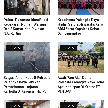
Polsek Pahandut Identifikasi
Kapolresta Palangka Raya
Kebakaran Rumah, Warung
Hadiri Sertijab Irwasda, Karo
Dan 8 Kamar Kos Di Jalan
SDM Serta Kapolres Kobar
R.A. Kartini
Dan Lamandau
P. RAYA
P. RAYA
Satgas Aman Nusa II Polresta
Awali Pam Aksi Damai,
Palangka Raya Lakukan
Polresta Palangka Raya Gelar
Pemadaman Lanjutan
Apel Kesiapan Di Kantor PT.
Karhutla Di Kawasan Hiu Putih
PLN UP3
P. RAYA
P. RAYA