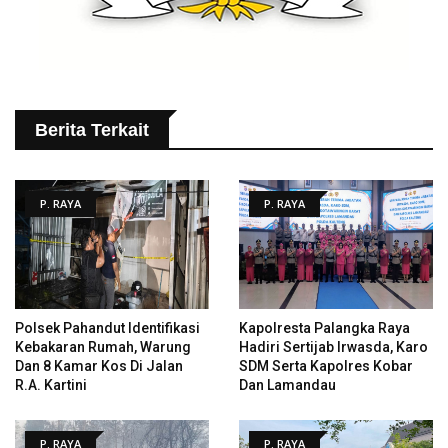
Berita Terkait
P. RAYA
P. RAYA
Polsek Pahandut Identifikasi
Kapolresta Palangka Raya
Kebakaran Rumah, Warung
Hadiri Sertijab Irwasda, Karo
Dan 8 Kamar Kos Di Jalan
SDM Serta Kapolres Kobar
R.A. Kartini
Dan Lamandau
P. RAYA
P. RAYA