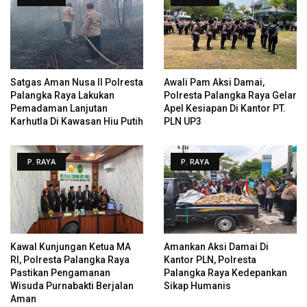
Satgas Aman Nusa II Polresta
Awali Pam Aksi Damai,
Palangka Raya Lakukan
Polresta Palangka Raya Gelar
Pemadaman Lanjutan
Apel Kesiapan Di Kantor PT.
Karhutla Di Kawasan Hiu Putih
PLN UP3
P. RAYA
P. RAYA
Kawal Kunjungan Ketua MA
Amankan Aksi Damai Di
RI, Polresta Palangka Raya
Kantor PLN, Polresta
Pastikan Pengamanan
Palangka Raya Kedepankan
Wisuda Purnabakti Berjalan
Sikap Humanis
Aman